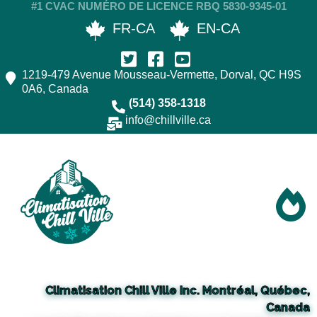
#1 CVAC NUMÉRO DE LICENCE RBQ 5830-9345-01
FR-CA
EN-CA
1219-479 Avenue Mousseau-Vermette, Dorval, QC H9S
0A6, Canada
(514) 358-1318
info@chillville.ca
Climatisation Chill Ville Inc. Montréal, Québec,
Canada